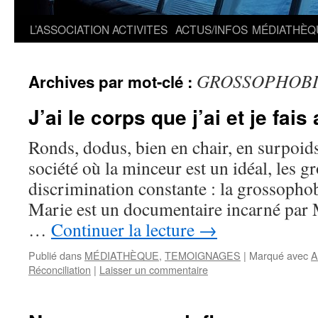
L’ASSOCIATION
ACTIVITES
ACTUS/INFOS
MÉDIATHÈQ
GROSSOPHOB
Archives par mot-clé :
J’ai le corps que j’ai et je fais
Ronds, dodus, bien en chair, en surpoi
société où la minceur est un idéal, les g
discrimination constante : la grossophob
Marie est un documentaire incarné par 
…
Continuer la lecture
→
Publié dans
MÉDIATHÈQUE
,
TEMOIGNAGES
|
Marqué avec
A
Réconciliation
|
Laisser un commentaire