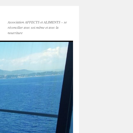
Association AFFECTS et ALIMENTS – se
réconcilier avec soi-même et avec la
nourriture