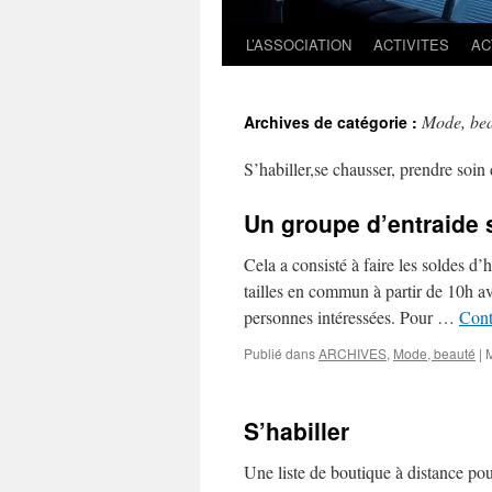
L’ASSOCIATION
ACTIVITES
AC
Mode, be
Archives de catégorie :
S’habiller,se chausser, prendre soin
Un groupe d’entraide 
Cela a consisté à faire les soldes d’
tailles en commun à partir de 10h a
personnes intéressées. Pour …
Cont
Publié dans
ARCHIVES
,
Mode, beauté
|
S’habiller
Une liste de boutique à distance pour