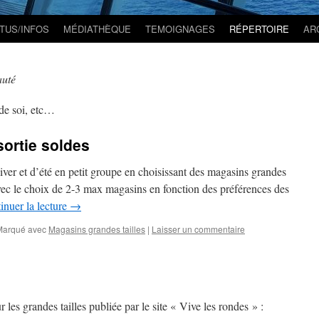
TUS/INFOS
MÉDIATHÈQUE
TEMOIGNAGES
RÉPERTOIRE
AR
auté
 de soi, etc…
sortie soldes
hiver et d’été en petit groupe en choisissant des magasins grandes
vec le choix de 2-3 max magasins en fonction des préférences des
inuer la lecture
→
Marqué avec
Magasins grandes tailles
|
Laisser un commentaire
 les grandes tailles publiée par le site « Vive les rondes » :