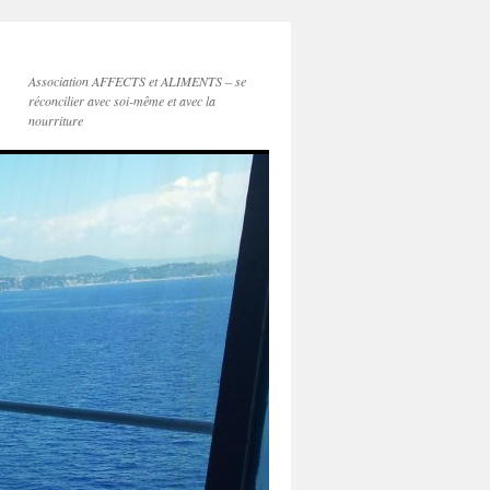
Association AFFECTS et ALIMENTS – se
réconcilier avec soi-même et avec la
nourriture