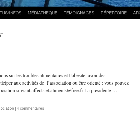
TUS/INFOS
MÉDIATHÈQUE
TEMOIGNAGES
RÉPERTOIRE
AR
T
ons sur les troubles alimentaires et l’obésité, avoir des
ticiper aux activités de l’association ou être orienté : vous pouvez
ociation suivant affects.et.aliments@free.fr La présidente …
ociation
|
4 commentaires