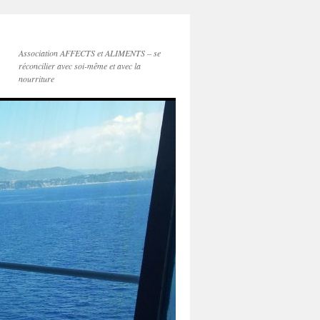
Association AFFECTS et ALIMENTS – se
réconcilier avec soi-même et avec la
nourriture