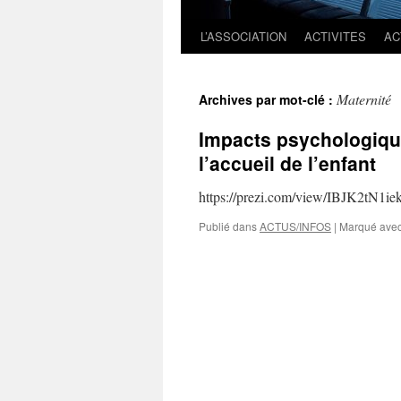
L’ASSOCIATION
ACTIVITES
AC
Maternité
Archives par mot-clé :
Impacts psychologique
l’accueil de l’enfant
https://prezi.com/view/IBJK2tN1ie
Publié dans
ACTUS/INFOS
|
Marqué ave