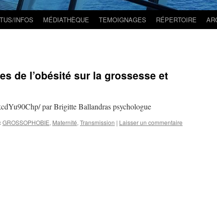
TUS/INFOS
MÉDIATHÈQUE
TEMOIGNAGES
RÉPERTOIRE
AR
s de l’obésité sur la grossesse et
kcdYu90Chp/ par Brigitte Ballandras psychologue
c
GROSSOPHOBIE
,
Maternité
,
Transmission
|
Laisser un commentaire