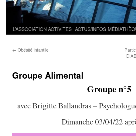
L’ASSOCIATION
ACTIVITES
ACTUS/INFOS
MÉDIATHÈQ
←
Obésité infantile
Parti
DIAB
Groupe Alimental
Groupe n°5
avec Brigitte Ballandras – Psychologu
Dimanche 03/04/22 apr