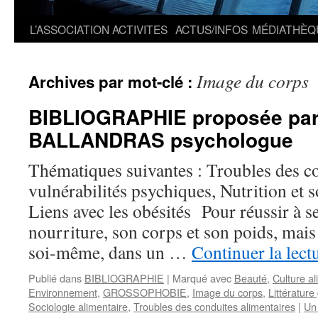
L’ASSOCIATION
ACTIVITES
ACTUS/INFOS
MÉDIATHÈQ
Image du corps
Archives par mot-clé :
BIBLIOGRAPHIE proposée par 
BALLANDRAS psychologue
Thématiques suivantes : Troubles des co
vulnérabilités psychiques, Nutrition et s
Liens avec les obésités Pour réussir à se
nourriture, son corps et son poids, mais 
soi-même, dans un …
Continuer la lect
Publié dans
BIBLIOGRAPHIE
|
Marqué avec
Beauté
,
Culture al
Environnement
,
GROSSOPHOBIE
,
Image du corps
,
Littératur
Sociologie alimentaire
,
Troubles des conduites alimentaires
|
Un