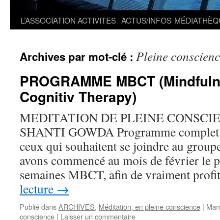
L’ASSOCIATION
ACTIVITES
ACTUS/INFOS
MÉDIATHÈQ
Pleine conscien
Archives par mot-clé :
PROGRAMME MBCT (Mindfuln
Cognitiv Therapy)
MEDITATION DE PLEINE CONSCIEN
SHANTI GOWDA Programme complet de
ceux qui souhaitent se joindre au grou
avons commencé au mois de février le
semaines MBCT, afin de vraiment prof
lecture
→
Publié dans
ARCHIVES
,
Méditation, en pleine conscience
|
Mar
conscience
|
Laisser un commentaire