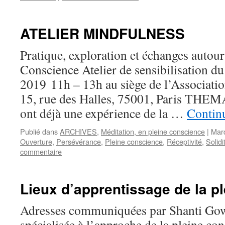
ATELIER MINDFULNESS
Pratique, exploration et échanges autour
Conscience Atelier de sensibilisation d
2019 11h – 13h au siège de l’Associatio
15, rue des Halles, 75001, Paris THE
ont déjà une expérience de la …
Continu
Publié dans
ARCHIVES
,
Méditation, en pleine conscience
|
Mar
Ouverture
,
Persévérance
,
Pleine conscience
,
Réceptivité
,
Solidi
commentaire
Lieux d’apprentissage de la p
Adresses communiquées par Shanti Go
spécialisée à l’approche de la pleine co