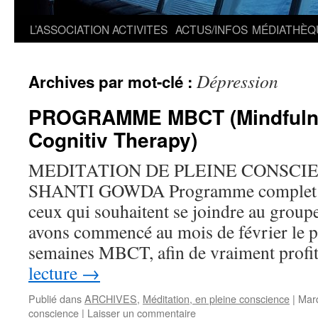
L’ASSOCIATION
ACTIVITES
ACTUS/INFOS
MÉDIATHÈQ
Dépression
Archives par mot-clé :
PROGRAMME MBCT (Mindfuln
Cognitiv Therapy)
MEDITATION DE PLEINE CONSCIEN
SHANTI GOWDA Programme complet de
ceux qui souhaitent se joindre au grou
avons commencé au mois de février le
semaines MBCT, afin de vraiment prof
lecture
→
Publié dans
ARCHIVES
,
Méditation, en pleine conscience
|
Mar
conscience
|
Laisser un commentaire