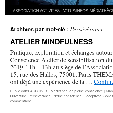
L’ASSOCIATION
ACTIVITES
ACTUS/INFOS
MÉDIATHÈQ
Persévérance
Archives par mot-clé :
ATELIER MINDFULNESS
Pratique, exploration et échanges autour
Conscience Atelier de sensibilisation d
2019 11h – 13h au siège de l’Associatio
15, rue des Halles, 75001, Paris THE
ont déjà une expérience de la …
Continu
Publié dans
ARCHIVES
,
Méditation, en pleine conscience
|
Mar
Ouverture
,
Persévérance
,
Pleine conscience
,
Réceptivité
,
Solidi
commentaire