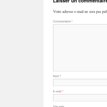
Laisser un commentair
Votre adresse e-mail ne sera pas pub
Commentaire
*
Nom
*
E-mail
*
Site web