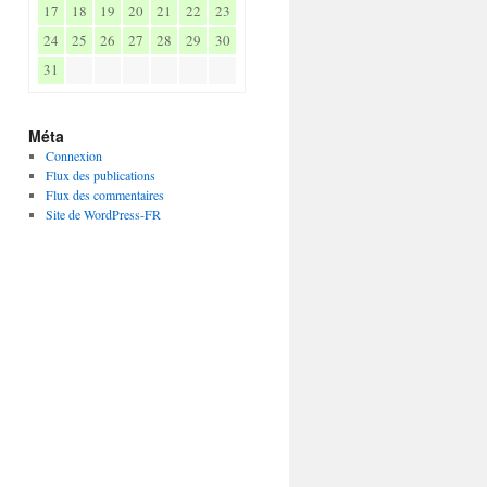
17
18
19
20
21
22
23
24
25
26
27
28
29
30
31
Méta
Connexion
Flux des publications
Flux des commentaires
Site de WordPress-FR