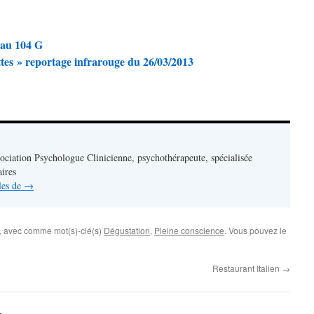
au 104 G
ttes » reportage infrarouge du 26/03/2013
sociation Psychologue Clinicienne, psychothérapeute, spécialisée
aires
cles de
→
, avec comme mot(s)-clé(s)
Dégustation
,
Pleine conscience
. Vous pouvez le
Restaurant Italien
→