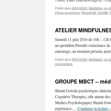
Publié dans
ARCHIVES
,
Méditation, en p
Pleine conscience
,
Réceptivité
,
Solidité
,
ATELIER MINDFULNESS,
Samedi 11 juin 2016 de 10h – 12h P
au quotidien Prendre conscience de 
entourage, au moment présent, peut
Publié dans
ARCHIVES
,
Méditation, en p
commentaire
GROUPE MBCT – médit
Shanti Gowda psychologue clinici
Cognitive Therapie), elle anime de
Medico Psychologique) Shanti Gow
expérience …
Continuer la lecture