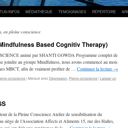
TUS/INFOS
MÉDIATHÈQUE
TEMOIGNAGES
RÉPERTOIRE
AR
n, en pleine conscience
dfulness Based Cognitiv Therapy)
IENCE animé par SHANTI GOWDA Programme complet de
 se joindre au groupe Mindfulness, nous avons commencé au mois
ines MBCT, afin de vraiment profiter de …
Continuer la lecture
→
leine conscience
|
Marqué avec
Dépression
,
Pleine conscience
|
Laisser un
SS
tour de la Pleine Conscience Atelier de sensibilisation du
 siège de l’Association Affects et Aliments 15, rue des Halles,
qui ont déjà une expérience de la …
Continuer la lecture
→