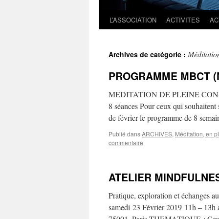
L’ASSOCIATION
ACTIVITES
AC
Méditatio
Archives de catégorie :
PROGRAMME MBCT (Min
MEDITATION DE PLEINE CONSC
8 séances Pour ceux qui souhaitent
de février le programme de 8 sema
Publié dans
ARCHIVES
,
Méditation, en p
commentaire
ATELIER MINDFULNE
Pratique, exploration et échanges au
samedi 23 Février 2019 11h – 13h au
75001, Paris THEMATIQUE : Ceux 