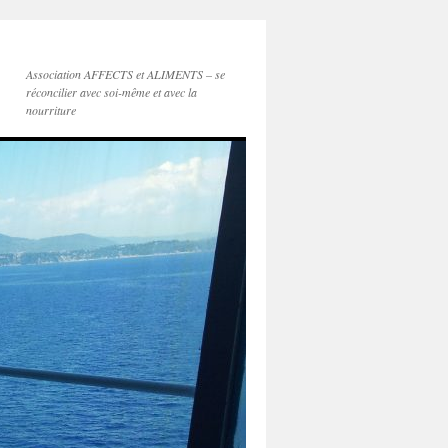
Association AFFECTS et ALIMENTS – se
réconcilier avec soi-même et avec la
nourriture