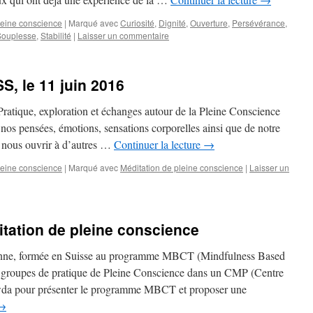
leine conscience
|
Marqué avec
Curiosité
,
Dignité
,
Ouverture
,
Persévérance
,
Souplesse
,
Stabilité
|
Laisser un commentaire
 le 11 juin 2016
ratique, exploration et échanges autour de la Pleine Conscience
nos pensées, émotions, sensations corporelles ainsi que de notre
 nous ouvrir à d’autres …
Continuer la lecture
→
leine conscience
|
Marqué avec
Méditation de pleine conscience
|
Laisser un
ation de pleine conscience
enne, formée en Suisse au programme MBCT (Mindfulness Based
s groupes de pratique de Pleine Conscience dans un CMP (Centre
da pour présenter le programme MBCT et proposer une
→