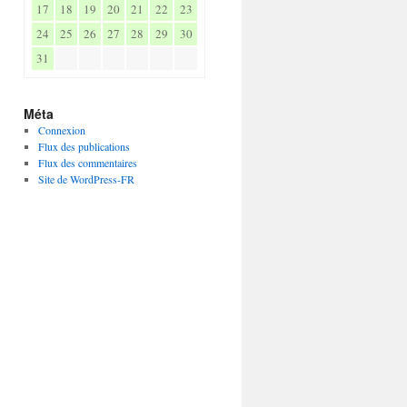
17
18
19
20
21
22
23
24
25
26
27
28
29
30
31
Méta
Connexion
Flux des publications
Flux des commentaires
Site de WordPress-FR