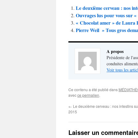
Le deuxième cerveau : nos int
Ouvrages lus pour vous s
« Chocolat amer » de Laura 
Pierre Weil » Tous gros dema
A propos
Présidente de l'as
conduites aliment
Voir tous les arti
Ce contenu a été publié dans
MÉDIATH
avec
ce permalien
.
←
Le deuxième cerveau : nos intestins su
2015
Laisser un commentair