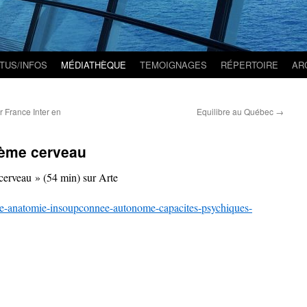
TUS/INFOS
MÉDIATHÈQUE
TEMOIGNAGES
RÉPERTOIRE
AR
r France Inter en
Equilibre au Québec
→
ième cerveau
cerveau » (54 min) sur Arte
re-anatomie-
insoupconnee-autonome-
capacites-psychiques-