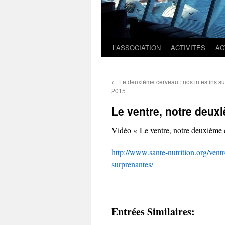
L’ASSOCIATION
ACTIVITES
AC
←
Le deuxième cerveau : nos intestins su
2015
Le ventre, notre deux
Vidéo « Le ventre, notre deuxième 
http://www.sante-nutrition.
org/vent
surprenantes/
Entrées Similaires: