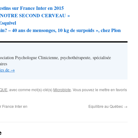
estins sur France Inter en 2015
ur « NOTRE SECOND CERVEAU »
Esquivel
in? – 40 ans de mensonges, 10 kg de surpoids », chez Plon
sociation Psychologue Clinicienne, psychothérapeute, spécialisée
aires
cles de
→
ÈQUE
, avec comme mot(s)-clé(s)
Microbiote
. Vous pouvez le mettre en favoris
r France Inter en
Equilibre au Québec
→
e