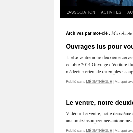
L’ASSOCIATION
ACTIVITES
AC
Microbiote
Archives par mot-clé :
Ouvrages lus pour v
1. «Le ventre notre deuxième cerve
octobre 2014 Ouvrage d’écriture fluid
médecine orientale (exemples : acu
Publié dans
MÉDIATHÈQUE
|
Marqué av
Le ventre, notre deux
Vidéo « Le ventre, notre deuxième c
anatomie-insoupconnee-autonome-c
Publié dans
MÉDIATHÈQUE
|
Marqué av