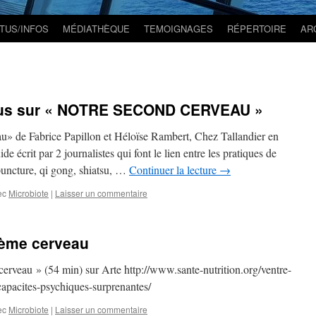
TUS/INFOS
MÉDIATHÈQUE
TEMOIGNAGES
RÉPERTOIRE
AR
ous sur « NOTRE SECOND CERVEAU »
au» de Fabrice Papillon et Héloïse Rambert, Chez Tallandier en
e écrit par 2 journalistes qui font le lien entre les pratiques de
puncture, qi gong, shiatsu, …
Continuer la lecture
→
ec
Microbiote
|
Laisser un commentaire
ième cerveau
erveau » (54 min) sur Arte http://www.sante-nutrition.org/ventre-
apacites-psychiques-surprenantes/
ec
Microbiote
|
Laisser un commentaire