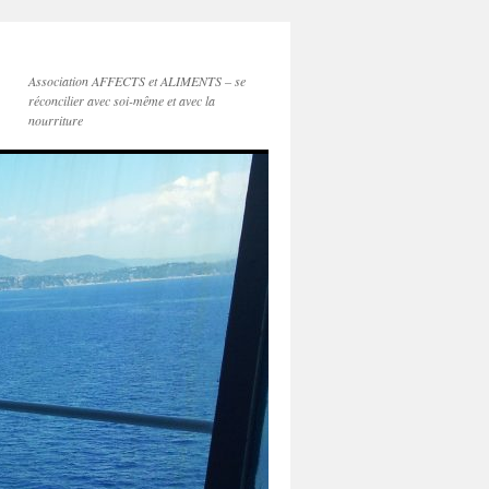
Association AFFECTS et ALIMENTS – se
réconcilier avec soi-même et avec la
nourriture