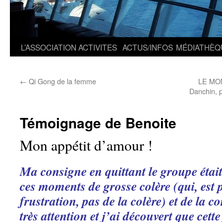
L’ASSOCIATION
ACTIVITES
ACTUS/INFOS
MÉDIATHÈQ
←
Qi Gong de la femme
LE MO
Danchin, p
Témoignage de Benoite
Mon appétit d’amour !
Ma consigne en quittant le groupe était
ces moments de grosse colère (qui, est
frustration, pas de la colère) et de la c
très attention et j’ai découvert que cet