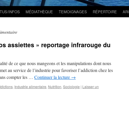
TUS/INFOS
MÉDIATHÈQUE
TEMOIGNAGES
RÉPERTOIRE
AR
limentaire
os assiettes » reportage infrarouge du
qualité de ce que nous mangeons et les manipulations dont nous
met au service de l’industrie pour favoriser l’addiction chez les
ans compter les …
Continuer la lecture
→
dictions
,
Industrie alimentaire
,
Nutrition
,
Sociologie
|
Laisser un