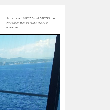
Association AFFECTS et ALIMENTS – se
réconcilier avec soi-même et avec la
nourriture