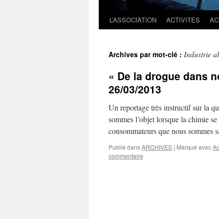
L’ASSOCIATION
ACTIVITES
AC
Industrie a
Archives par mot-clé :
« De la drogue dans n
26/03/2013
Un reportage très instructif sur la 
sommes l’objet lorsque la chimie se 
consommateurs que nous sommes s
Publié dans
ARCHIVES
|
Marqué avec
Ad
commentaire