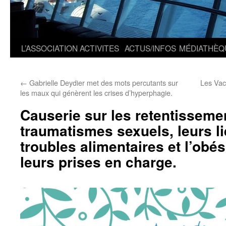
L’ASSOCIATION
ACTIVITES
ACTUS/INFOS
MÉDIATHÈQ
←
Gabrielle Deydier met des mots percutants sur
Les Vac
les maux qui génèrent les crises d’hyperphagie.
Causerie sur les retentisseme
traumatismes sexuels, leurs l
troubles alimentaires et l’obés
leurs prises en charge.