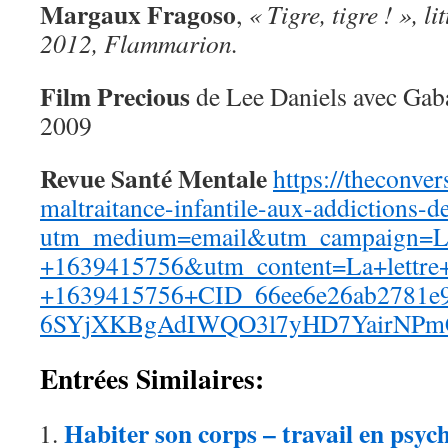
Margaux Fragoso
,
« Tigre, tigre ! », l
2012, Flammarion.
Film Precious
de Lee Daniels avec Gaba
2009
Revue Santé Mentale
https://theconver
maltraitance-infantile-aux-addictions-
utm_medium=email&utm_campaign=La+
+1639415756&utm_content=La+lettre
+1639415756+CID_66ee6e26ab2781e
6SYjXKBgAdIWQO3l7yHD7YairNPm
Entrées Similaires:
Habiter son corps – travail en psyc