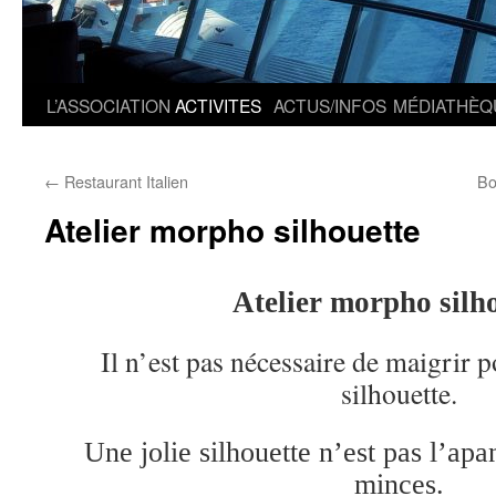
L’ASSOCIATION
ACTIVITES
ACTUS/INFOS
MÉDIATHÈQ
←
Restaurant Italien
Bo
Atelier morpho silhouette
Atelier morpho silh
Il n’est pas nécessaire de maigrir p
silhouette.
Une jolie silhouette n’est pas l’ap
minces.