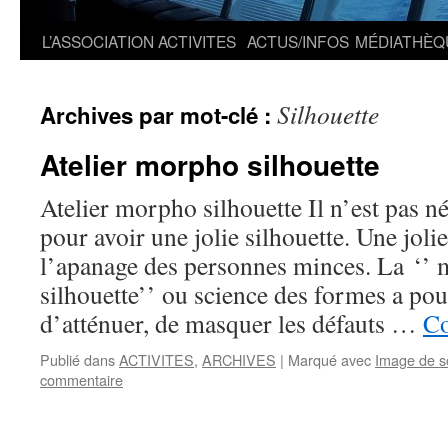
L’ASSOCIATION
ACTIVITES
ACTUS/INFOS
MÉDIATHÈQ
Silhouette
Archives par mot-clé :
Atelier morpho silhouette
Atelier morpho silhouette Il n’est pas n
pour avoir une jolie silhouette. Une jolie
l’apanage des personnes minces. La ‘’
silhouette’’ ou science des formes a pou
d’atténuer, de masquer les défauts …
Co
Publié dans
ACTIVITES
,
ARCHIVES
|
Marqué avec
Image de s
commentaire