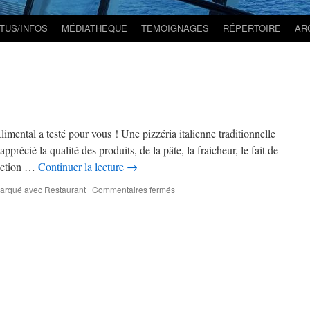
TUS/INFOS
MÉDIATHÈQUE
TEMOIGNAGES
RÉPERTOIRE
AR
imental a testé pour vous ! Une pizzéria italienne traditionnelle
précié la qualité des produits, de la pâte, la fraicheur, le fait de
nction …
Continuer la lecture
→
arqué avec
Restaurant
|
Commentaires fermés