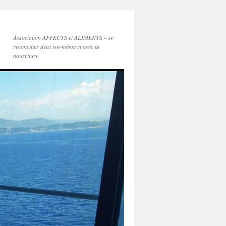
Association AFFECTS et ALIMENTS – se
réconcilier avec soi-même et avec la
nourriture