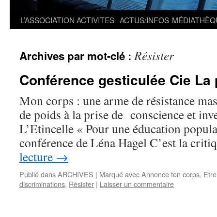
L’ASSOCIATION
ACTIVITES
ACTUS/INFOS
MÉDIATHÈQ
Résister
Archives par mot-clé :
Conférence gesticulée Cie La p
Mon corps : une arme de résistance ma
de poids à la prise de conscience et in
L’Etincelle « Pour une éducation popula
conférence de Léna Hagel C’est la crit
lecture
→
Publié dans
ARCHIVES
|
Marqué avec
Annonce ton corps
,
Etr
discriminations
,
Résister
|
Laisser un commentaire