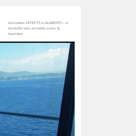
Association AFFECTS et ALIMENTS – se
réconcilier avec soi-même et avec la
nourriture