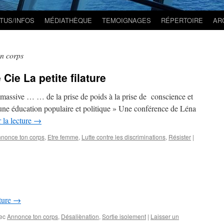
TUS/INFOS
MÉDIATHÈQUE
TEMOIGNAGES
RÉPERTOIRE
AR
n corps
Cie La petite filature
massive … … de la prise de poids à la prise de conscience et
une éducation populaire et politique » Une conférence de Léna
 la lecture
→
nonce ton corps
,
Etre femme
,
Lutte contre les discriminations
,
Résister
|
cture
→
ec
Annonce ton corps
,
Désaliènation
,
Sortie isolement
|
Laisser un