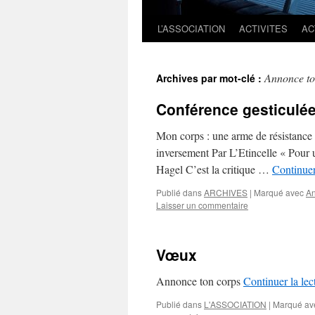
L’ASSOCIATION
ACTIVITES
AC
Annonce to
Archives par mot-clé :
Conférence gesticulée 
Mon corps : une arme de résistance 
inversement Par L’Etincelle « Pour 
Hagel C’est la critique …
Continuer
Publié dans
ARCHIVES
|
Marqué avec
An
Laisser un commentaire
Vœux
Annonce ton corps
Continuer la le
Publié dans
L'ASSOCIATION
|
Marqué av