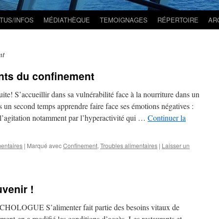
TUS/INFOS
MÉDIATHÈQUE
TEMOIGNAGES
RÉPERTOIRE
AR
nt
nts du confinement
e! S’accueillir dans sa vulnérabilité face à la nourriture dans un
s un second temps apprendre faire face ses émotions négatives :
 (l’agitation notamment par l’hyperactivité qui …
Continuer la
mentaires
|
Marqué avec
Confinement
,
Troubles alimentaires
|
Laisser un
venir !
GUE S’alimenter fait partie des besoins vitaux de
ment en a modifié les conditions d’accès. Les restaurants et