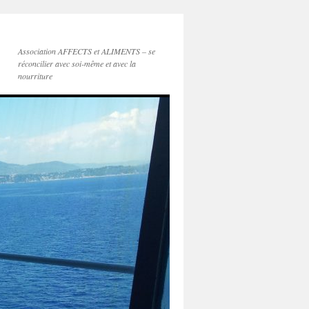
Association AFFECTS et ALIMENTS – se
réconcilier avec soi-même et avec la
nourriture