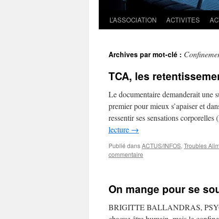
L’ASSOCIATION
ACTIVITES
AC
Confineme
Archives par mot-clé :
TCA, les retentisseme
Le documentaire demanderait une suit
premier pour mieux s’apaiser et dan
ressentir ses sensations corporelles
lecture
→
Publié dans
ACTUS/INFOS
,
Troubles Ali
commentaire
On mange pour se sou
BRIGITTE BALLANDRAS, PSYCHOLO
chaque être humain, mais le confine