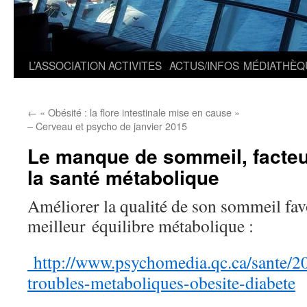
L’ASSOCIATION
ACTIVITES
ACTUS/INFOS
MÉDIATHÈQ
←
« Obésité : la flore intestinale mise en cause »
– Cerveau et psycho de janvier 2015
Le manque de sommeil, facteu
la santé métabolique
Améliorer la qualité de son sommeil fav
meilleur équilibre métabolique :
http://www.psychomedia.qc.ca/sante/2
troubles-metaboliques-obesite-diabete