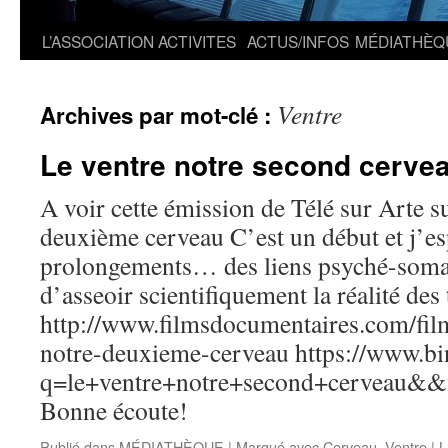
L’ASSOCIATION
ACTIVITES
ACTUS/INFOS
MÉDIATHÈQ
Ventre
Archives par mot-clé :
Le ventre notre second cerve
A voir cette émission de Télé sur Arte su
deuxième cerveau C’est un début et j’es
prolongements… des liens psyché-soma
d’asseoir scientifiquement la réalité des
http://www.filmsdocumentaires.com/fil
notre-deuxieme-cerveau https://www.bi
q=le+ventre+notre+second+cerve
Bonne écoute!
Publié dans
MÉDIATHÈQUE
|
Marqué avec
Cerveau
,
Ventre
|
L