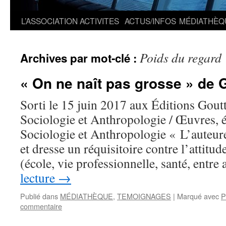
L’ASSOCIATION
ACTIVITES
ACTUS/INFOS
MÉDIATHÈQ
Poids du regard
Archives par mot-clé :
« On ne naît pas grosse » de 
Sorti le 15 juin 2017 aux Éditions Gout
Sociologie et Anthropologie / Œuvres, é
Sociologie et Anthropologie « L’auteure
et dresse un réquisitoire contre l’attitud
(école, vie professionnelle, santé, entr
lecture
→
Publié dans
MÉDIATHÈQUE
,
TEMOIGNAGES
|
Marqué avec
P
commentaire