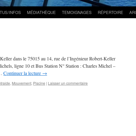
TUS/INFOS
MÉDIATHÈQUE
TEMOIGNAGES
RÉPERTOIRE
AR
Keller dans le 75015 au 14, rue de l’Ingénieur Robert-Keller
els, ligne 10 et Bus Station N° Station : Charles Michel –
 …
Continuer la lecture
→
traide
,
Mouvement
,
Piscine
|
Laisser un commentaire