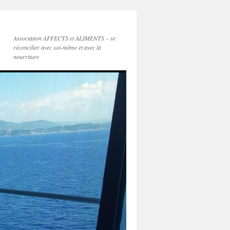
Association AFFECTS et ALIMENTS – se
réconcilier avec soi-même et avec la
nourriture