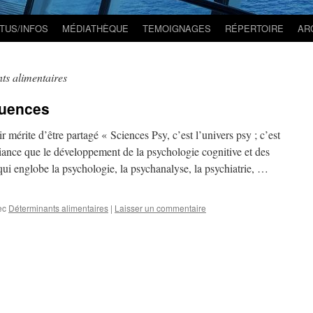
TUS/INFOS
MÉDIATHÈQUE
TEMOIGNAGES
RÉPERTOIRE
AR
ts alimentaires
luences
 mérite d’être partagé « Sciences Psy, c’est l’univers psy ; c’est
liance que le développement de la psychologie cognitive et des
qui englobe la psychologie, la psychanalyse, la psychiatrie, …
ec
Déterminants alimentaires
|
Laisser un commentaire