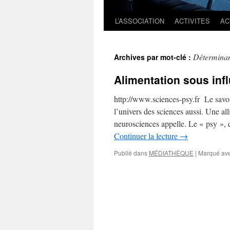
L’ASSOCIATION
ACTIVITES
AC
Déterminan
Archives par mot-clé :
Alimentation sous inf
http://www.sciences-psy.fr Le savoir
l’univers des sciences aussi. Une al
neurosciences appelle. Le « psy », 
Continuer la lecture
→
Publié dans
MÉDIATHÈQUE
|
Marqué av