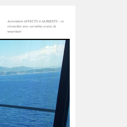
Association AFFECTS et ALIMENTS – se
réconcilier avec soi-même et avec la
nourriture