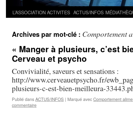
L’ASSOCIATION
ACTIVITES
ACTUS/INFOS
MÉDIATHÈQ
Comportement al
Archives par mot-clé :
« Manger à plusieurs, c’est bie
Cerveau et psycho
Convivialité, saveurs et sensations :
http://www.cerveauetpsycho.fr/ewb_pag
plusieurs-c-est-bien-meilleura-33443.p
Publié dans
ACTUS/INFOS
|
Marqué avec
Comportement aliment
commentaire