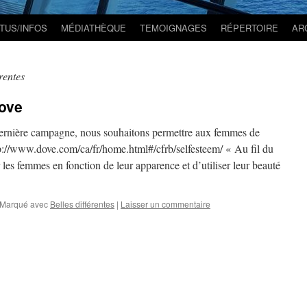
TUS/INFOS
MÉDIATHÈQUE
TEMOIGNAGES
RÉPERTOIRE
AR
rentes
Dove
rnière campagne, nous souhaitons permettre aux femmes de
ttp://www.dove.com/ca/fr/home.html#/cfrb/selfesteem/ « Au fil du
 les femmes en fonction de leur apparence et d’utiliser leur beauté
Marqué avec
Belles différentes
|
Laisser un commentaire