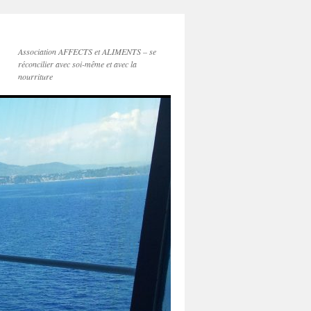
Association AFFECTS et ALIMENTS – se
réconcilier avec soi-même et avec la
nourriture