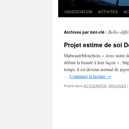
L’ASSOCIATION
ACTIVITES
AC
Belles diffé
Archives par mot-clé :
Projet estime de soi 
MabeautéMonchoix « Avec notre de
définir la beauté à leur façon » : h
temps, il est devenu normal de juger
…
Continuer la lecture
→
Publié dans
ACTUS/INFOS
,
ARCHIVES
|