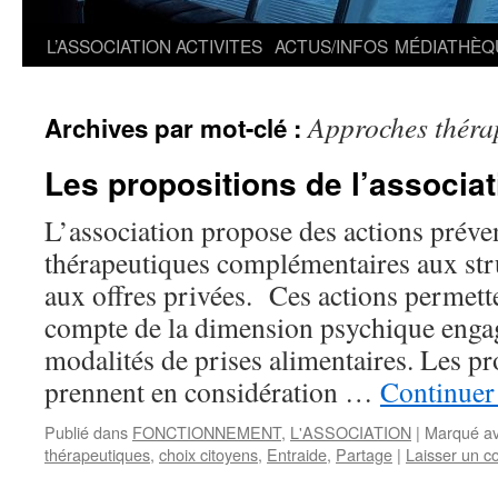
L’ASSOCIATION
ACTIVITES
ACTUS/INFOS
MÉDIATHÈQ
Approches théra
Archives par mot-clé :
Les propositions de l’associat
L’association propose des actions préven
thérapeutiques complémentaires aux str
aux offres privées. Ces actions permett
compte de la dimension psychique engag
modalités de prises alimentaires. Les p
prennent en considération …
Continuer 
Publié dans
FONCTIONNEMENT
,
L'ASSOCIATION
|
Marqué a
thérapeutiques
,
choix citoyens
,
Entraide
,
Partage
|
Laisser un 