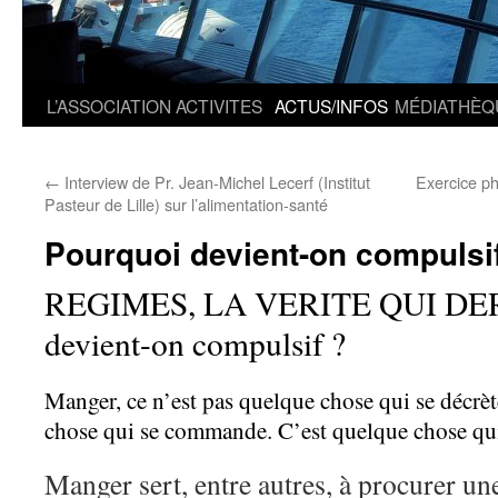
L’ASSOCIATION
ACTIVITES
ACTUS/INFOS
MÉDIATHÈQ
←
Interview de Pr. Jean-Michel Lecerf (Institut
Exercice ph
Pasteur de Lille) sur l’alimentation-santé
Pourquoi devient-on compulsi
REGIMES, LA VERITE QUI DER
devient-on compulsif ?
Manger, ce n’est pas quelque chose qui se décrèt
chose qui se commande. C’est quelque chose qui
Manger sert, entre autres, à procurer une