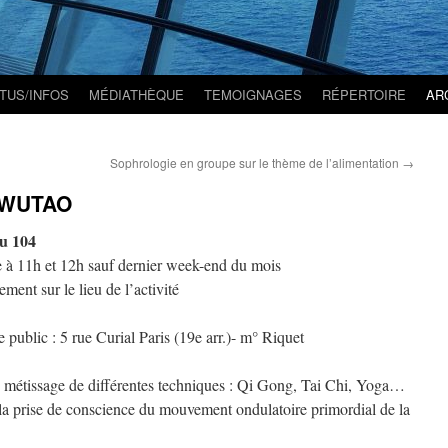
TUS/INFOS
MÉDIATHÈQUE
TEMOIGNAGES
RÉPERTOIRE
AR
Sophrologie en groupe sur le thème de l’alimentation
→
e WUTAO
au 104
 à 11h et 12h sauf dernier week-end du mois
ment sur le lieu de l’activité
e public : 5 rue Curial Paris (19e arr.)- m° Riquet
u métissage de différentes techniques : Qi Gong, Tai Chi, Yoga…
la prise de conscience du mouvement ondulatoire primordial de la