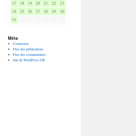
17
18
19
20
21
22
23
24
25
26
27
28
29
30
31
Méta
Connexion
Flux des publications
Flux des commentaires
Site de WordPress-FR