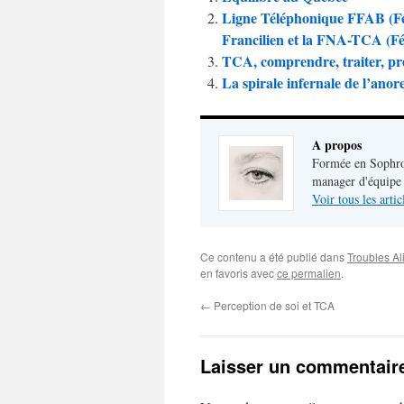
Ligne Téléphonique FFAB (Fé
Francilien et la FNA-TCA (Fé
TCA, comprendre, traiter, pr
La spirale infernale de l’anor
A propos
Formée en Sophro
manager d'équipe c
Voir tous les arti
Ce contenu a été publié dans
Troubles Al
en favoris avec
ce permalien
.
←
Perception de soi et TCA
Laisser un commentair