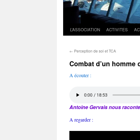
L’ASSOCIATION
ACTIVITES
AC
←
Perception de soi et TCA
Combat d’un homme co
A écouter :
Antoine Gervais nous racont
A regarder :