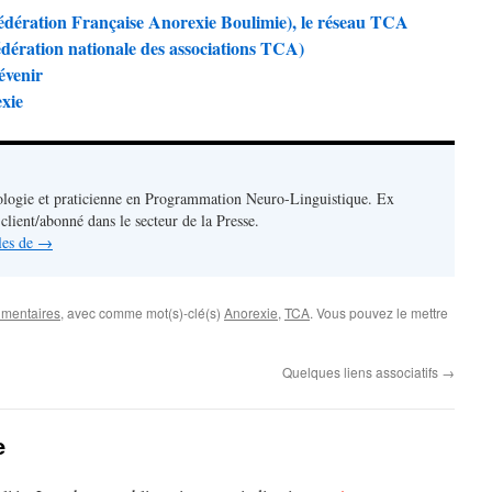
dération Française Anorexie Boulimie), le réseau TCA
dération nationale des associations TCA)
évenir
exie
logie et praticienne en Programmation Neuro-Linguistique. Ex
lient/abonné dans le secteur de la Presse.
cles de
→
imentaires
, avec comme mot(s)-clé(s)
Anorexie
,
TCA
. Vous pouvez le mettre
Quelques liens associatifs
→
e