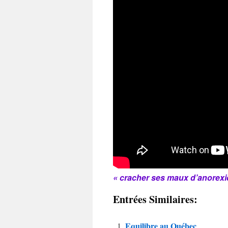
« cracher ses maux d’anorexi
Entrées Similaires:
Equilibre au Québec