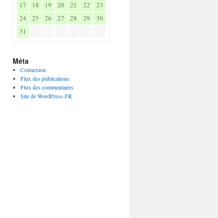
17
18
19
20
21
22
23
24
25
26
27
28
29
30
31
Méta
Connexion
Flux des publications
Flux des commentaires
Site de WordPress-FR