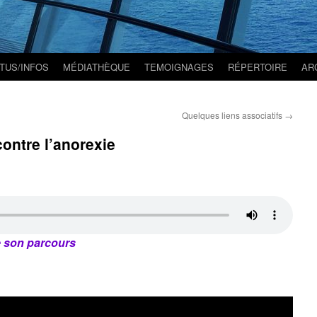
TUS/INFOS
MÉDIATHÈQUE
TEMOIGNAGES
RÉPERTOIRE
AR
Quelques liens associatifs
→
ntre l’anorexie
e son parcours