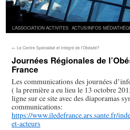
L’ASSOCIATION
ACTIVITES
ACTUS/INFOS
MÉDIATHÈQ
←
Le Centre Spécialisé et Intégré de l’Obésité?
Journées Régionales de l’Obés
France
Les communications des journées d’info
( la première a eu lieu le 13 octobre 20
ligne sur ce site avec des diaporamas sy
communications:
https://www.iledefrance.ars.sante.fr/in
et-acteurs